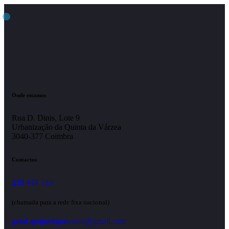
Onde estamos
Rua D. Dinis, Lote 9
Urbanização da Quinta da Várzea
3040-377 Coimbra
Contactos
239 444 783
(chamada para a rede fixa nacional)
geral.apojoviaposenior@gmail.com