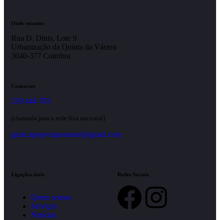
Onde estamos
Rua D. Dinis, Lote 9
Urbanização da Quinta da Várzea
3040-377 Coimbra
Contactos
239 444 783
(chamada para a rede fixa nacional)
geral.apojoviaposenior@gmail.com
Ligações úteis
Redes Sociais
Quem somos
Serviços
Notícias