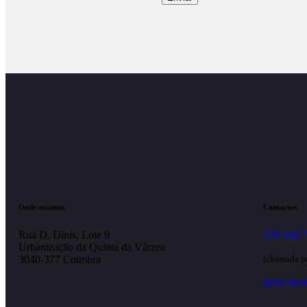
Onde estamos
Contactos
Rua D. Dinis, Lote 9
239 444 
Urbanização da Quinta da Várzea
3040-377 Coimbra
(chamada pa
geral.apo