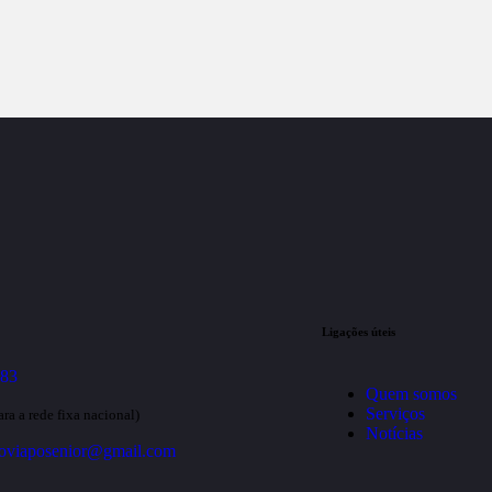
Ligações úteis
783
Quem somos
Serviços
ra a rede fixa nacional)
Notícias
joviaposenior@gmail.com